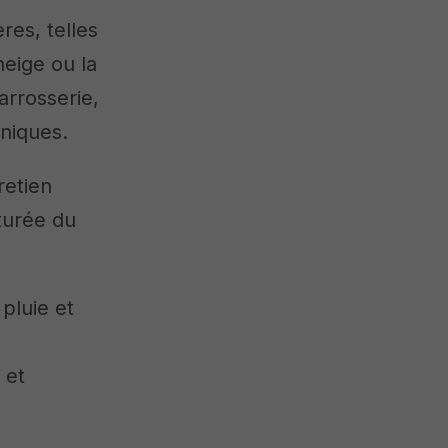
res, telles
neige ou la
rrosserie,
oniques.
retien
turée du
 pluie et
 et