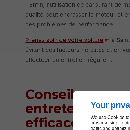
- Enfin, l'utilisation de carburant de 
qualité peut encrasser le moteur et e
des problèmes de performance.
Prenez soin de votre voiture
à Saint
évitant ces facteurs néfastes et en vei
effectuer un entretien régulier !
Conseils pour
Your priva
entretenir
efficacement v
We use Cookies to
personalising conte
traffic and optimizi