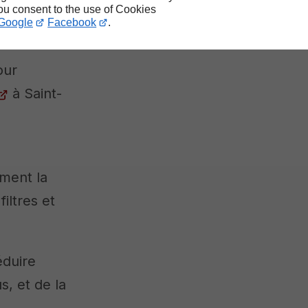
you consent to the use of Cookies
Google
Facebook
.
our
à Saint-
ment la
iltres et
éduire
s, et de la