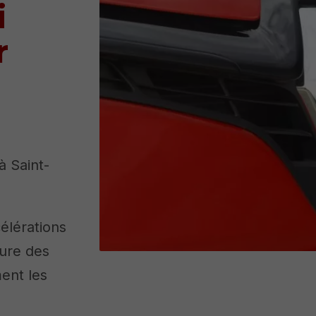
i
r
à Saint-
élérations
sure des
ent les