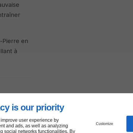
mauvaise
ntraîner
-Pierre en
llant à
cy is our priority
otre
 improve user experience by
Customize
nt and ads, as well as analyzing
ng social networks functionalities. By