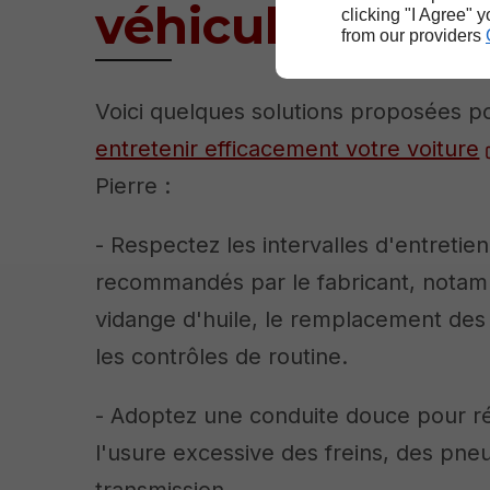
véhicule
clicking "I Agree" 
from our providers
Voici quelques solutions proposées p
entretenir efficacement votre voiture
Pierre :
- Respectez les intervalles d'entretien
recommandés par le fabricant, notam
vidange d'huile, le remplacement des f
les contrôles de routine.
- Adoptez une conduite douce pour r
l'usure excessive des freins, des pneu